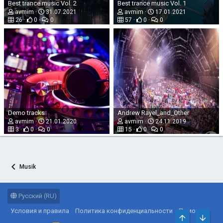
Best trance music Vol. 2
Best trance music Vol. 1
avmim
31.07.2021
avmim
17.01.2021
26
0
0
57
0
0
Demo tracks
Andrew Rayel_and_Other
avmim
21.01.2020
avmim
24.11.2019
3
0
0
15
0
0
Musik
Русский (RU)
Условия и правила
Политика конфиденциальности
Помощь